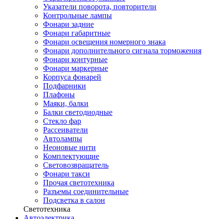
Указатели поворота, повторители
Контрольные лампы
Фонари задние
Фонари габаритные
Фонари освещения номерного знака
Фонари дополнительного сигнала торможения
Фонари контурные
Фонари маркерные
Корпуса фонарей
Подфарники
Плафоны
Маяки, балки
Балки светодиодные
Стекло фар
Рассеиватели
Автолампы
Неоновые нити
Комплектующие
Световозвращатель
Фонари такси
Прочая светотехника
Разъемы соединительные
Подсветка в салон
Светотехника
Автоэлектрика