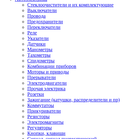
Стеклоочистители и их комплектующие
Выключатели
Провода
Предохранители
Переключатели
Реле
Указатели
Датчики
Манометры
Тахометры
Спидометры
Комбинации приборов
Моторы и приводы
Прерыватели
Электродвигатели
Прочая электрика
Розетки
Зажигание (катушки, распределители и пр)
Коммутатоы
Прикуриватели
Резисторы
Электромагниты
Регуляторы
Кнопки, клавиши
Сигнал, сигнал пневматический