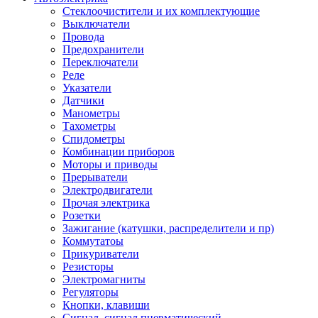
Стеклоочистители и их комплектующие
Выключатели
Провода
Предохранители
Переключатели
Реле
Указатели
Датчики
Манометры
Тахометры
Спидометры
Комбинации приборов
Моторы и приводы
Прерыватели
Электродвигатели
Прочая электрика
Розетки
Зажигание (катушки, распределители и пр)
Коммутатоы
Прикуриватели
Резисторы
Электромагниты
Регуляторы
Кнопки, клавиши
Сигнал, сигнал пневматический