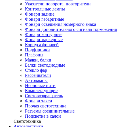
Указатели поворота, повторители
Контрольные лампы
Фонари задние
Фонари габаритные
Фонари освещения номерного знака
Фонари дополнительного сигнала торможения
Фонари контурные
Фонари маркерные
Корпуса фонарей
Подфарники
Плафоны
Маяки, балки
Балки светодиодные
Стекло фар
Рассеиватели
Автолампы
Неоновые нити
Комплектующие
Световозвращатель
Фонари такси
Прочая светотехника
Разъемы соединительные
Подсветка в салон
Светотехника
Автоэлектрика