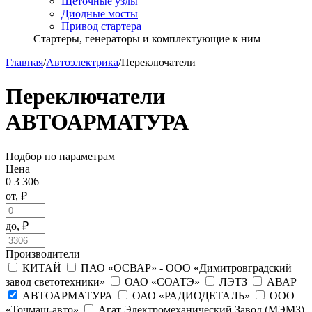
Щёточные узлы
Диодные мосты
Привод стартера
Стартеры, генераторы и комплектующие к ним
Главная
/
Автоэлектрика
/
Переключатели
Переключатели
АВТОАРМАТУРА
Подбор по параметрам
Цена
0
3 306
от, ₽
до, ₽
Производители
КИТАЙ
ПАО «ОСВАР» - ООО «Димитровградский
завод светотехники»
ОАО «СОАТЭ»
ЛЭТЗ
АВАР
АВТОАРМАТУРА
ОАО «РАДИОДЕТАЛЬ»
ООО
«Точмаш-авто»
Агат Электромеханический Завод (МЭМЗ)