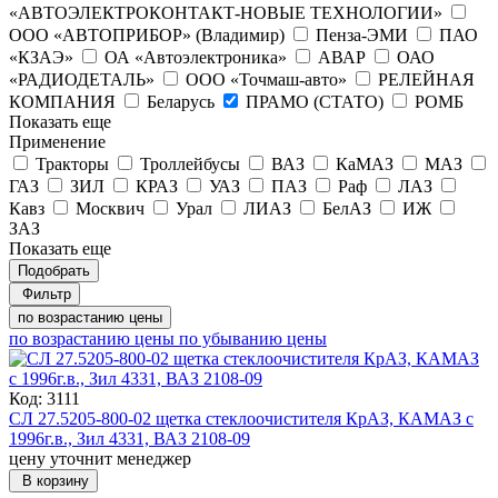
«АВТОЭЛЕКТРОКОНТАКТ-НОВЫЕ ТЕХНОЛОГИИ»
ООО «АВТОПРИБОР» (Владимир)
Пенза-ЭМИ
ПАО
«КЗАЭ»
ОА «Автоэлектроника»
АВАР
ОАО
«РАДИОДЕТАЛЬ»
ООО «Точмаш-авто»
РЕЛЕЙНАЯ
КОМПАНИЯ
Беларусь
ПРАМО (СТАТО)
РОМБ
Показать еще
Применение
Тракторы
Троллейбусы
ВАЗ
КаМАЗ
МАЗ
ГАЗ
ЗИЛ
КРАЗ
УАЗ
ПАЗ
Раф
ЛАЗ
Кавз
Москвич
Урал
ЛИАЗ
БелАЗ
ИЖ
ЗАЗ
Показать еще
Подобрать
Фильтр
по возрастанию цены
по возрастанию цены
по убыванию цены
Код: 3111
СЛ 27.5205-800-02 щетка стеклоочистителя КрАЗ, КАМАЗ с
1996г.в., Зил 4331, ВАЗ 2108-09
цену уточнит менеджер
В корзину