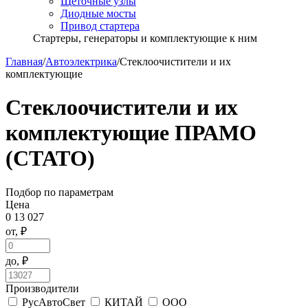
Щёточные узлы
Диодные мосты
Привод стартера
Стартеры, генераторы и комплектующие к ним
Главная
/
Автоэлектрика
/
Стеклоочистители и их
комплектующие
Стеклоочистители и их
комплектующие ПРАМО
(СТАТО)
Подбор по параметрам
Цена
0
13 027
от, ₽
до, ₽
Производители
РусАвтоСвет
КИТАЙ
ООО