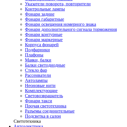
Указатели поворота, повторители
Контрольные лампы
Фонари задние
Фонари габаритные
Фонари освещения номерного знака
Фонари дополнительного сигнала торможения
Фонари контурные
Фонари маркерные
Корпуса фонарей
Подфарники
Плафоны
Маяки, балки
Балки светодиодные
Стекло фар
Рассеиватели
Автолампы
Неоновые нити
Комплектующие
Световозвращатель
Фонари такси
Прочая светотехника
Разъемы соединительные
Подсветка в салон
Светотехника
Автоэлектрика