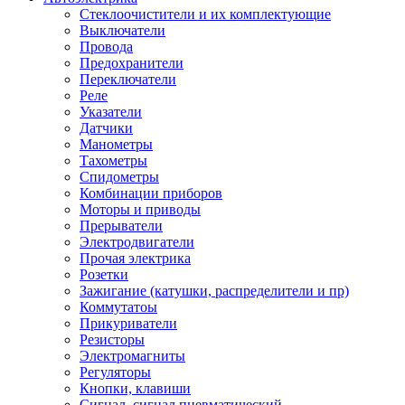
Стеклоочистители и их комплектующие
Выключатели
Провода
Предохранители
Переключатели
Реле
Указатели
Датчики
Манометры
Тахометры
Спидометры
Комбинации приборов
Моторы и приводы
Прерыватели
Электродвигатели
Прочая электрика
Розетки
Зажигание (катушки, распределители и пр)
Коммутатоы
Прикуриватели
Резисторы
Электромагниты
Регуляторы
Кнопки, клавиши
Сигнал, сигнал пневматический