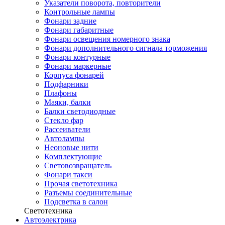
Указатели поворота, повторители
Контрольные лампы
Фонари задние
Фонари габаритные
Фонари освещения номерного знака
Фонари дополнительного сигнала торможения
Фонари контурные
Фонари маркерные
Корпуса фонарей
Подфарники
Плафоны
Маяки, балки
Балки светодиодные
Стекло фар
Рассеиватели
Автолампы
Неоновые нити
Комплектующие
Световозвращатель
Фонари такси
Прочая светотехника
Разъемы соединительные
Подсветка в салон
Светотехника
Автоэлектрика