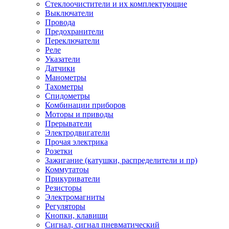
Стеклоочистители и их комплектующие
Выключатели
Провода
Предохранители
Переключатели
Реле
Указатели
Датчики
Манометры
Тахометры
Спидометры
Комбинации приборов
Моторы и приводы
Прерыватели
Электродвигатели
Прочая электрика
Розетки
Зажигание (катушки, распределители и пр)
Коммутатоы
Прикуриватели
Резисторы
Электромагниты
Регуляторы
Кнопки, клавиши
Сигнал, сигнал пневматический