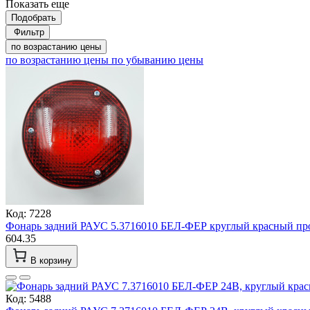
Показать еще
Подобрать
Фильтр
по возрастанию цены
по возрастанию цены
по убыванию цены
Код: 7228
Фонарь задний РАУС 5.3716010 БЕЛ-ФЕР круглый красный пр
604.35
В корзину
Код: 5488