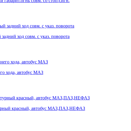
габарит.огнь совм. со стоп-сигн.
адний ход совм. с указ. поворота
го хода, автобус МАЗ
турный красный, автобус МАЗ,ПАЗ,НЕФАЗ