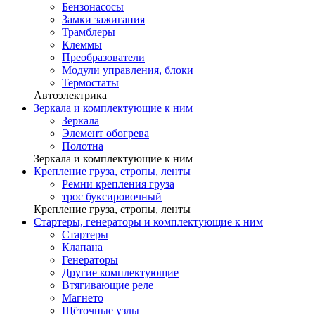
Бензонасосы
Замки зажигания
Трамблеры
Клеммы
Преобразователи
Модули управления, блоки
Термостаты
Автоэлектрика
Зеркала и комплектующие к ним
Зеркала
Элемент обогрева
Полотна
Зеркала и комплектующие к ним
Крепление груза, стропы, ленты
Ремни крепления груза
трос буксировочный
Крепление груза, стропы, ленты
Стартеры, генераторы и комплектующие к ним
Стартеры
Клапана
Генераторы
Другие комплектующие
Втягивающие реле
Магнето
Щёточные узлы