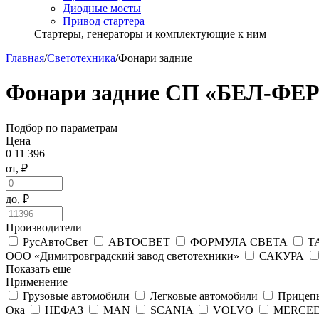
Диодные мосты
Привод стартера
Стартеры, генераторы и комплектующие к ним
Главная
/
Светотехника
/
Фонари задние
Фонари задние СП «БЕЛ-ФЕ
Подбор по параметрам
Цена
0
11 396
от, ₽
до, ₽
Производители
РусАвтоСвет
АВТОСВЕТ
ФОРМУЛА СВЕТА
Т
ООО «Димитровградский завод светотехники»
САКУРА
Показать еще
Применение
Грузовые автомобили
Легковые автомобили
Прице
Ока
НЕФАЗ
MAN
SCANIA
VOLVO
MERCE