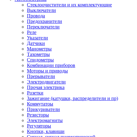
Стеклоочистители и их комплектующие
Выключатели
Провода
Предохранители
Переключатели
Реле
Указатели
Датчики
Манометры
Тахометры
Спидометры
Комбинации приборов
Моторы и приводы
Прерыватели
Электродвигатели
Прочая электрика
Розетки
Зажигание (катушки, распределители и пр)
Коммутатоы
Прикуриватели
Резисторы
Электромагниты
Регуляторы
Кнопки, клавиши
Сигнал, сигнал пневматический