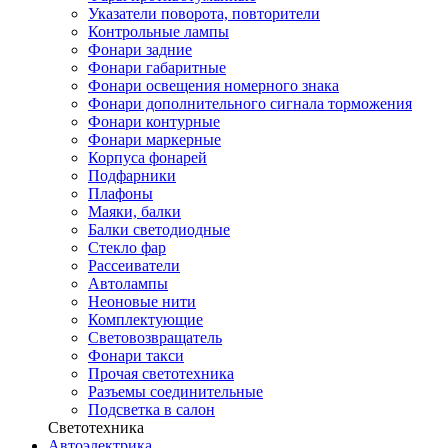
Указатели поворота, повторители
Контрольные лампы
Фонари задние
Фонари габаритные
Фонари освещения номерного знака
Фонари дополнительного сигнала торможения
Фонари контурные
Фонари маркерные
Корпуса фонарей
Подфарники
Плафоны
Маяки, балки
Балки светодиодные
Стекло фар
Рассеиватели
Автолампы
Неоновые нити
Комплектующие
Световозвращатель
Фонари такси
Прочая светотехника
Разъемы соединительные
Подсветка в салон
Светотехника
Автоэлектрика