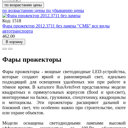
по возрастанию цены
по возрастанию цены
по убыванию цены
Код: 1518
Фара прожектор 2012.3711 без лампы "СМБ" все виды
автотранспорта
462.00
В корзину
Фары прожекторы
Фары прожекторы - мощные светодиодные LED-устройства,
которые создают яркий и равномерный свет, идеально
подходящий для освещения удалённых зон при работе в
тёмное время. В каталоге RusAvtoSvet представлены модели
квадратных и прямоугольных корпусов (flood и spot-свет),
монтируемые на балки, грузовики, спецтехнику, квадроциклы
и мотоциклы. Эти прожекторы расширяют дальний и
ближний свет, что особенно важно при строительстве, охоте
или охране объектов.
Модели оснащены светодиодными лампами высокой