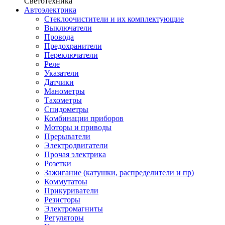
Светотехника
Автоэлектрика
Стеклоочистители и их комплектующие
Выключатели
Провода
Предохранители
Переключатели
Реле
Указатели
Датчики
Манометры
Тахометры
Спидометры
Комбинации приборов
Моторы и приводы
Прерыватели
Электродвигатели
Прочая электрика
Розетки
Зажигание (катушки, распределители и пр)
Коммутатоы
Прикуриватели
Резисторы
Электромагниты
Регуляторы