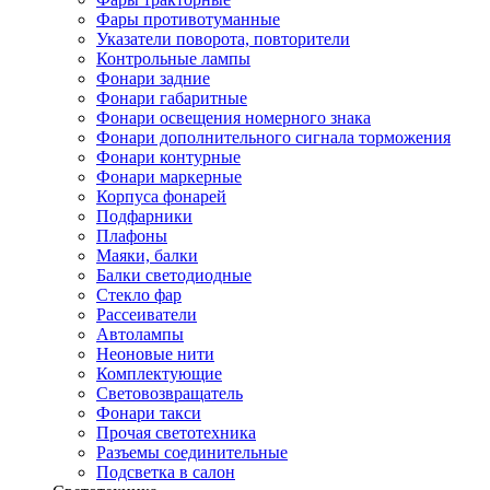
Фары противотуманные
Указатели поворота, повторители
Контрольные лампы
Фонари задние
Фонари габаритные
Фонари освещения номерного знака
Фонари дополнительного сигнала торможения
Фонари контурные
Фонари маркерные
Корпуса фонарей
Подфарники
Плафоны
Маяки, балки
Балки светодиодные
Стекло фар
Рассеиватели
Автолампы
Неоновые нити
Комплектующие
Световозвращатель
Фонари такси
Прочая светотехника
Разъемы соединительные
Подсветка в салон