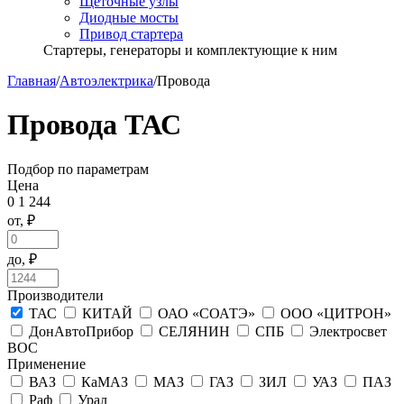
Щёточные узлы
Диодные мосты
Привод стартера
Стартеры, генераторы и комплектующие к ним
Главная
/
Автоэлектрика
/
Провода
Провода ТАС
Подбор по параметрам
Цена
0
1 244
от, ₽
до, ₽
Производители
ТАС
КИТАЙ
ОАО «СОАТЭ»
ООО «ЦИТРОН»
ДонАвтоПрибор
СЕЛЯНИН
СПБ
Электросвет
ВОС
Применение
ВАЗ
КаМАЗ
МАЗ
ГАЗ
ЗИЛ
УАЗ
ПАЗ
Раф
Урал