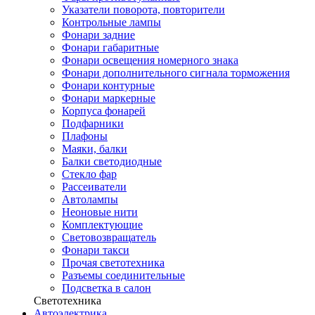
Указатели поворота, повторители
Контрольные лампы
Фонари задние
Фонари габаритные
Фонари освещения номерного знака
Фонари дополнительного сигнала торможения
Фонари контурные
Фонари маркерные
Корпуса фонарей
Подфарники
Плафоны
Маяки, балки
Балки светодиодные
Стекло фар
Рассеиватели
Автолампы
Неоновые нити
Комплектующие
Световозвращатель
Фонари такси
Прочая светотехника
Разъемы соединительные
Подсветка в салон
Светотехника
Автоэлектрика