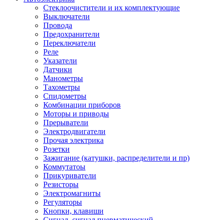
Стеклоочистители и их комплектующие
Выключатели
Провода
Предохранители
Переключатели
Реле
Указатели
Датчики
Манометры
Тахометры
Спидометры
Комбинации приборов
Моторы и приводы
Прерыватели
Электродвигатели
Прочая электрика
Розетки
Зажигание (катушки, распределители и пр)
Коммутатоы
Прикуриватели
Резисторы
Электромагниты
Регуляторы
Кнопки, клавиши
Сигнал, сигнал пневматический