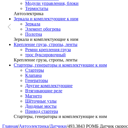
Модули управления, блоки
Термостаты
Автоэлектрика
Зеркала и комплектующие к ним
Зеркала
Элемент обогрева
Полотна
Зеркала и комплектующие к ним
Крепление груза, стропы, ленты
Ремни крепления груза
трос буксировочный
Крепление груза, стропы, ленты
Стартеры, генераторы и комплектующие к ним
Стартеры
Клапана
Генераторы
Другие комплектующие
Втягивающие реле
Магнето
Щёточные узлы
Диодные мосты
Привод стартера
Стартеры, генераторы и комплектующие к ним
Главная
/
Автоэлектрика
/
Датчики
/
493.3843 РОМБ Датчик скорос