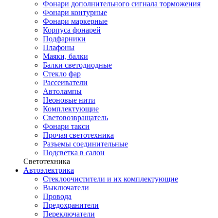
Фонари дополнительного сигнала торможения
Фонари контурные
Фонари маркерные
Корпуса фонарей
Подфарники
Плафоны
Маяки, балки
Балки светодиодные
Стекло фар
Рассеиватели
Автолампы
Неоновые нити
Комплектующие
Световозвращатель
Фонари такси
Прочая светотехника
Разъемы соединительные
Подсветка в салон
Светотехника
Автоэлектрика
Стеклоочистители и их комплектующие
Выключатели
Провода
Предохранители
Переключатели