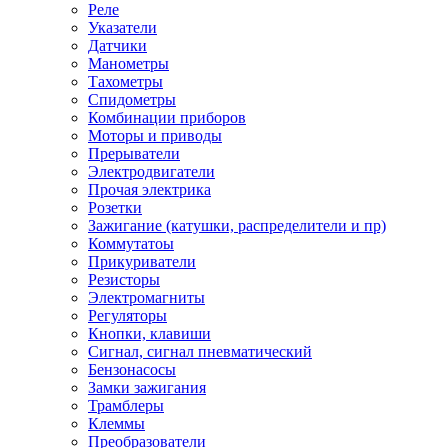
Реле
Указатели
Датчики
Манометры
Тахометры
Спидометры
Комбинации приборов
Моторы и приводы
Прерыватели
Электродвигатели
Прочая электрика
Розетки
Зажигание (катушки, распределители и пр)
Коммутатоы
Прикуриватели
Резисторы
Электромагниты
Регуляторы
Кнопки, клавиши
Сигнал, сигнал пневматический
Бензонасосы
Замки зажигания
Трамблеры
Клеммы
Преобразователи