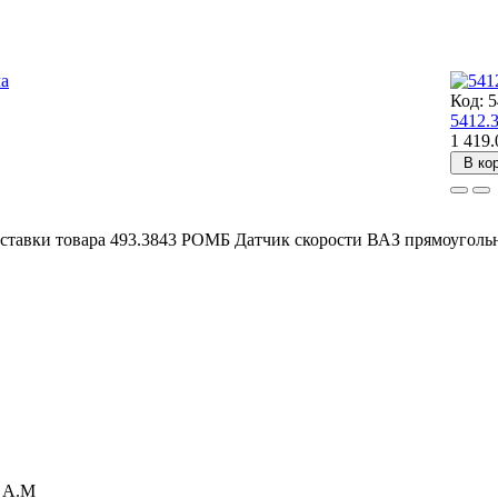
Код: 
5412.
1 419.
В ко
ставки товара 493.3843 РОМБ Датчик скорости ВАЗ прямоугольн
а А.М