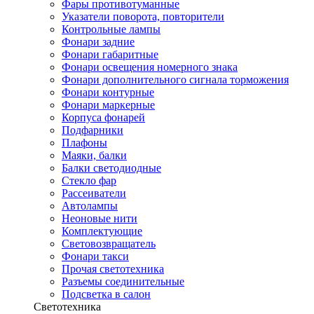
Фары противотуманные
Указатели поворота, повторители
Контрольные лампы
Фонари задние
Фонари габаритные
Фонари освещения номерного знака
Фонари дополнительного сигнала торможения
Фонари контурные
Фонари маркерные
Корпуса фонарей
Подфарники
Плафоны
Маяки, балки
Балки светодиодные
Стекло фар
Рассеиватели
Автолампы
Неоновые нити
Комплектующие
Световозвращатель
Фонари такси
Прочая светотехника
Разъемы соединительные
Подсветка в салон
Светотехника