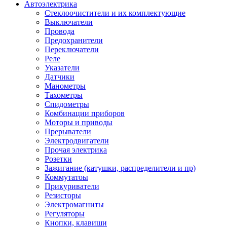
Автоэлектрика
Стеклоочистители и их комплектующие
Выключатели
Провода
Предохранители
Переключатели
Реле
Указатели
Датчики
Манометры
Тахометры
Спидометры
Комбинации приборов
Моторы и приводы
Прерыватели
Электродвигатели
Прочая электрика
Розетки
Зажигание (катушки, распределители и пр)
Коммутатоы
Прикуриватели
Резисторы
Электромагниты
Регуляторы
Кнопки, клавиши