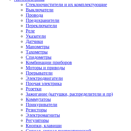
Стеклоочистители и их комплектующие
Выключатели
Провода
Предохранители
Переключатели
Реле
Указатели
Датчики
Манометры
Тахометры
Спидометры
Комбинации приборов
Моторы и приводы
Прерыватели
Электродвигатели
Прочая электрика
Розетки
Зажигание (катушки, распределители и пр)
Коммутатоы
Прикуриватели
Резисторы
Электромагниты
Регуляторы
Кнопки, клавиши
Сигнал, сигнал пневматический