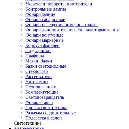
Указатели поворота, повторители
Контрольные лампы
Фонари задние
Фонари габаритные
Фонари освещения номерного знака
Фонари дополнительного сигнала торможения
Фонари контурные
Фонари маркерные
Корпуса фонарей
Подфарники
Плафоны
Маяки, балки
Балки светодиодные
Стекло фар
Рассеиватели
Автолампы
Неоновые нити
Комплектующие
Световозвращатель
Фонари такси
Прочая светотехника
Разъемы соединительные
Подсветка в салон
Светотехника
Автоэлектрика