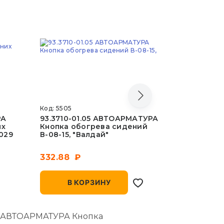
Код: 5505
Код: 7531
РА
93.3710-01.05 АВТОАРМАТУРА
26.3710-
ых
Кнопка обогрева сидений
Клавиша 
029
В-08-15, "Валдай"
подсветк
332.88
205.87
В КОРЗИНУ
В 
01 АВТОАРМАТУРА Кнопка