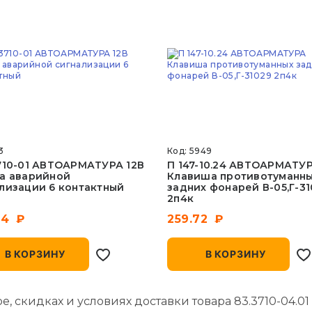
3
Код: 5949
710-01 АВТОАРМАТУРА 12В
П 147-10.24 АВТОАРМАТУ
а аварийной
Клавиша противотуманн
лизации 6 контактный
задних фонарей В-05,Г-31
2п4к
04
259.72
В КОРЗИНУ
В КОРЗИНУ
, скидках и условиях доставки товара 83.3710-04.