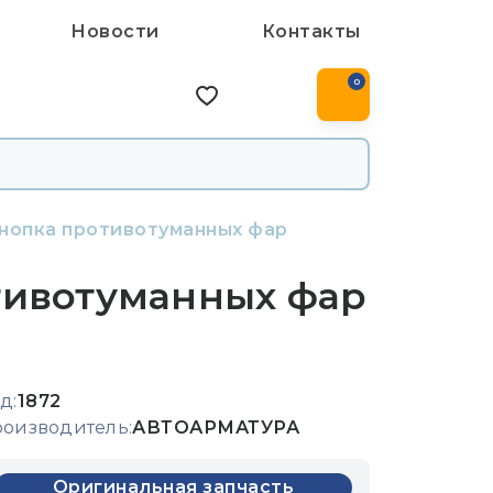
Новости
Контакты
0
нопка противотуманных фар
тивотуманных фар
д:
1872
оизводитель:
АВТОАРМАТУРА
Оригинальная запчасть