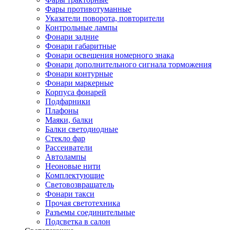
Фары противотуманные
Указатели поворота, повторители
Контрольные лампы
Фонари задние
Фонари габаритные
Фонари освещения номерного знака
Фонари дополнительного сигнала торможения
Фонари контурные
Фонари маркерные
Корпуса фонарей
Подфарники
Плафоны
Маяки, балки
Балки светодиодные
Стекло фар
Рассеиватели
Автолампы
Неоновые нити
Комплектующие
Световозвращатель
Фонари такси
Прочая светотехника
Разъемы соединительные
Подсветка в салон