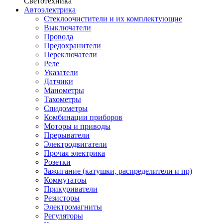
Светотехника
Автоэлектрика
Стеклоочистители и их комплектующие
Выключатели
Провода
Предохранители
Переключатели
Реле
Указатели
Датчики
Манометры
Тахометры
Спидометры
Комбинации приборов
Моторы и приводы
Прерыватели
Электродвигатели
Прочая электрика
Розетки
Зажигание (катушки, распределители и пр)
Коммутатоы
Прикуриватели
Резисторы
Электромагниты
Регуляторы