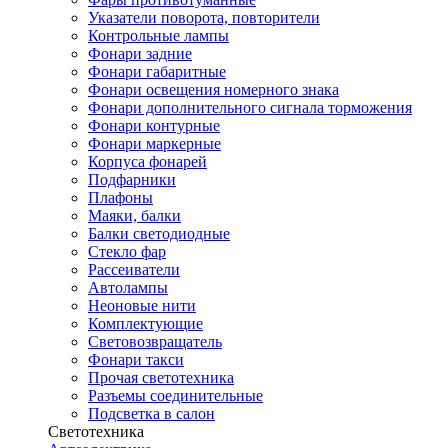
Указатели поворота, повторители
Контрольные лампы
Фонари задние
Фонари габаритные
Фонари освещения номерного знака
Фонари дополнительного сигнала торможения
Фонари контурные
Фонари маркерные
Корпуса фонарей
Подфарники
Плафоны
Маяки, балки
Балки светодиодные
Стекло фар
Рассеиватели
Автолампы
Неоновые нити
Комплектующие
Световозвращатель
Фонари такси
Прочая светотехника
Разъемы соединительные
Подсветка в салон
Светотехника