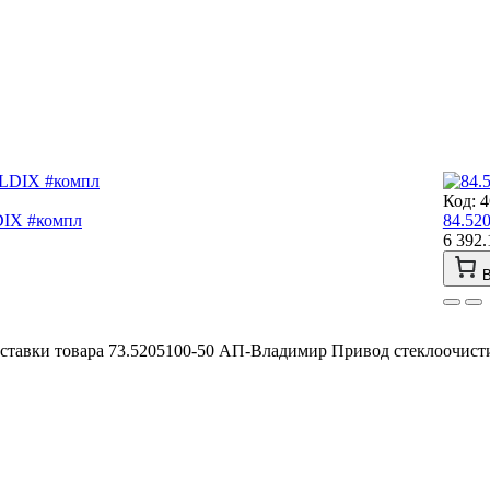
Код: 
DIX #компл
84.52
6 392.
В
ставки товара 73.5205100-50 АП-Владимир Привод стеклоочисти