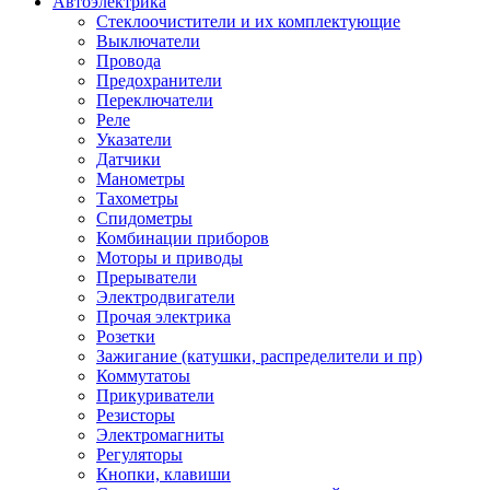
Автоэлектрика
Стеклоочистители и их комплектующие
Выключатели
Провода
Предохранители
Переключатели
Реле
Указатели
Датчики
Манометры
Тахометры
Спидометры
Комбинации приборов
Моторы и приводы
Прерыватели
Электродвигатели
Прочая электрика
Розетки
Зажигание (катушки, распределители и пр)
Коммутатоы
Прикуриватели
Резисторы
Электромагниты
Регуляторы
Кнопки, клавиши