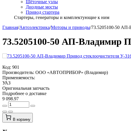
Щёточные узлы
Диодные мосты
Привод стартера
Стартеры, генераторы и комплектующие к ним
Главная
/
Автоэлектрика
/
Моторы и приводы
/
73.5205100-50 АП-
73.5205100-50 АП-Владимир П
Код:
901
Производитель:
ООО «АВТОПРИБОР» (Владимир)
Применяемость:
УАЗ
Оригинальная запчасть
Подробнее о доставке
9 098.97
В корзину