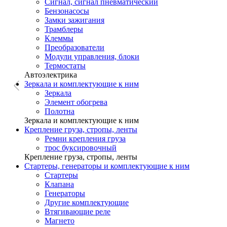
Сигнал, сигнал пневматический
Бензонасосы
Замки зажигания
Трамблеры
Клеммы
Преобразователи
Модули управления, блоки
Термостаты
Автоэлектрика
Зеркала и комплектующие к ним
Зеркала
Элемент обогрева
Полотна
Зеркала и комплектующие к ним
Крепление груза, стропы, ленты
Ремни крепления груза
трос буксировочный
Крепление груза, стропы, ленты
Стартеры, генераторы и комплектующие к ним
Стартеры
Клапана
Генераторы
Другие комплектующие
Втягивающие реле
Магнето