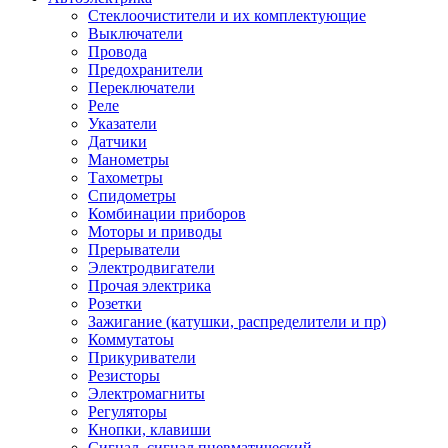
Стеклоочистители и их комплектующие
Выключатели
Провода
Предохранители
Переключатели
Реле
Указатели
Датчики
Манометры
Тахометры
Спидометры
Комбинации приборов
Моторы и приводы
Прерыватели
Электродвигатели
Прочая электрика
Розетки
Зажигание (катушки, распределители и пр)
Коммутатоы
Прикуриватели
Резисторы
Электромагниты
Регуляторы
Кнопки, клавиши
Сигнал, сигнал пневматический