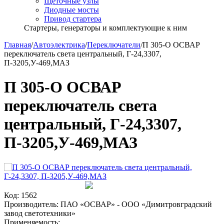
Щёточные узлы
Диодные мосты
Привод стартера
Стартеры, генераторы и комплектующие к ним
Главная
/
Автоэлектрика
/
Переключатели
/
П 305-О ОСВАР
переключатель света центральный, Г-24,3307,
П-3205,У-469,МАЗ
П 305-О ОСВАР
переключатель света
центральный, Г-24,3307,
П-3205,У-469,МАЗ
Код:
1562
Производитель:
ПАО «ОСВАР» - ООО «Димитровградский
завод светотехники»
Применяемость: