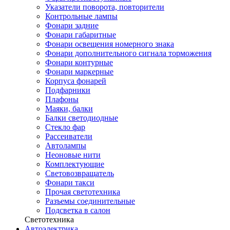
Указатели поворота, повторители
Контрольные лампы
Фонари задние
Фонари габаритные
Фонари освещения номерного знака
Фонари дополнительного сигнала торможения
Фонари контурные
Фонари маркерные
Корпуса фонарей
Подфарники
Плафоны
Маяки, балки
Балки светодиодные
Стекло фар
Рассеиватели
Автолампы
Неоновые нити
Комплектующие
Световозвращатель
Фонари такси
Прочая светотехника
Разъемы соединительные
Подсветка в салон
Светотехника
Автоэлектрика