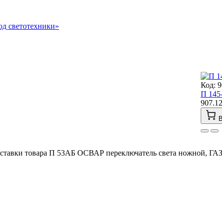
д светотехники»
Код: 
П 145
907.1
В
оставки товара П 53АБ ОСВАР переключатель света ножной, ГАЗ