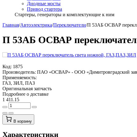
Диодные мосты
Привод стартера
Стартеры, генераторы и комплектующие к ним
Главная
/
Автоэлектрика
/
Переключатели
/
П 53АБ ОСВАР переклю
П 53АБ ОСВАР переключатель
Код:
1875
Производитель:
ПАО «ОСВАР» - ООО «Димитровградский зав
Применяемость:
ГАЗ, ЗИЛ, ПАЗ
Оригинальная запчасть
Подробнее о доставке
1 411.15
В корзину
Характеристики