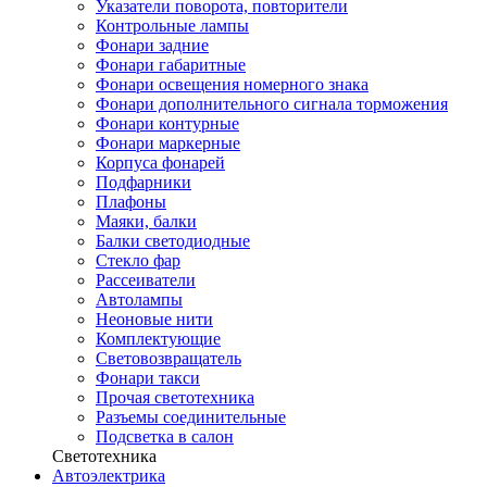
Указатели поворота, повторители
Контрольные лампы
Фонари задние
Фонари габаритные
Фонари освещения номерного знака
Фонари дополнительного сигнала торможения
Фонари контурные
Фонари маркерные
Корпуса фонарей
Подфарники
Плафоны
Маяки, балки
Балки светодиодные
Стекло фар
Рассеиватели
Автолампы
Неоновые нити
Комплектующие
Световозвращатель
Фонари такси
Прочая светотехника
Разъемы соединительные
Подсветка в салон
Светотехника
Автоэлектрика