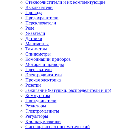
Стеклоочистители и их комплектующие
Выключатели
Провода
Предохранители
Переключатели
Реле
Указатели
Датчики
Манометры
Тахометры
Спидометры
Комбинации приборов
Моторы и приводы
Прерыватели
Электродвигатели
Прочая электрика
Розетки
Зажигание (катушки, распределители и пр)
Коммутатоы
Прикуриватели
Резисторы
Электромагниты
Регуляторы
Кнопки, клавиши
Сигнал, сигнал пневматический