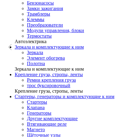
Бензонасосы
Замки зажигания
Трамблеры
Клеммы
Преобразователи
Модули управления, блоки
Термостаты
Автоэлектрика
Зеркала и комплектующие к ним
Зеркала
Элемент обогрева
Полотна
Зеркала и комплектующие к ним
Крепление груза, стропы, ленты
Ремни крепления груза
трос буксировочный
Крепление груза, стропы, ленты
Стартеры, генераторы и комплектующие к ним
Стартеры
Клапана
Генераторы
Другие комплектующие
Втягивающие реле
Магнето
Щёточные узлы