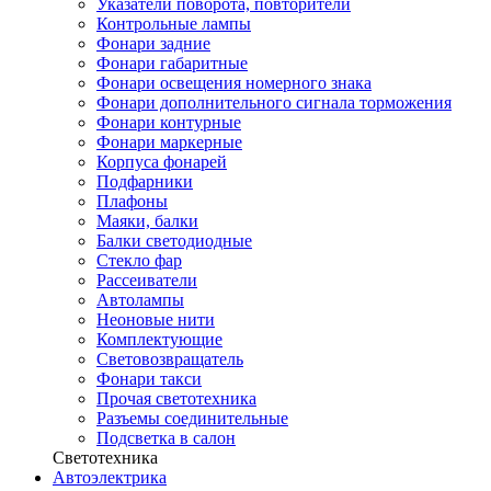
Указатели поворота, повторители
Контрольные лампы
Фонари задние
Фонари габаритные
Фонари освещения номерного знака
Фонари дополнительного сигнала торможения
Фонари контурные
Фонари маркерные
Корпуса фонарей
Подфарники
Плафоны
Маяки, балки
Балки светодиодные
Стекло фар
Рассеиватели
Автолампы
Неоновые нити
Комплектующие
Световозвращатель
Фонари такси
Прочая светотехника
Разъемы соединительные
Подсветка в салон
Светотехника
Автоэлектрика