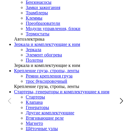
Бензонасосы
Замки зажигания
Трамблеры
Клеммы
Преобразователи
Модули управления, блоки
Термостаты
Автоэлектрика
Зеркала и комплектующие к ним
Зеркала
Элемент обогрева
Полотна
Зеркала и комплектующие к ним
Крепление груза, стропы, ленты
Ремни крепления груза
трос буксировочный
Крепление груза, стропы, ленты
Стартеры, генераторы и комплектующие к ним
Стартеры
Клапана
Генераторы
Другие комплектующие
Втягивающие реле
Магнето
Щёточные узлы