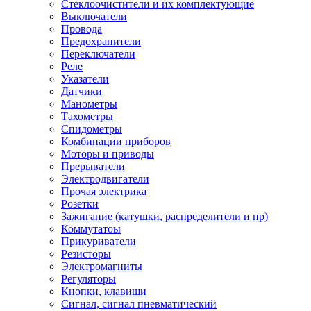
Стеклоочистители и их комплектующие
Выключатели
Провода
Предохранители
Переключатели
Реле
Указатели
Датчики
Манометры
Тахометры
Спидометры
Комбинации приборов
Моторы и приводы
Прерыватели
Электродвигатели
Прочая электрика
Розетки
Зажигание (катушки, распределители и пр)
Коммутатоы
Прикуриватели
Резисторы
Электромагниты
Регуляторы
Кнопки, клавиши
Сигнал, сигнал пневматический