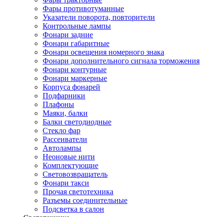
Фары противотуманные
Указатели поворота, повторители
Контрольные лампы
Фонари задние
Фонари габаритные
Фонари освещения номерного знака
Фонари дополнительного сигнала торможения
Фонари контурные
Фонари маркерные
Корпуса фонарей
Подфарники
Плафоны
Маяки, балки
Балки светодиодные
Стекло фар
Рассеиватели
Автолампы
Неоновые нити
Комплектующие
Световозвращатель
Фонари такси
Прочая светотехника
Разъемы соединительные
Подсветка в салон