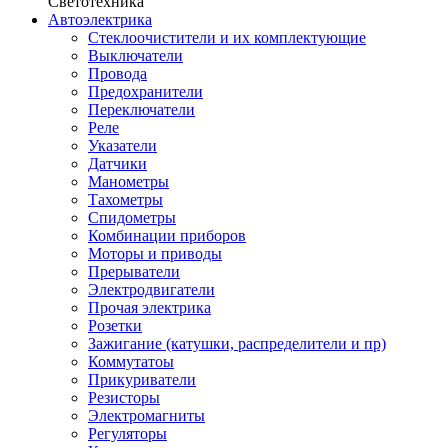
Светотехника
Автоэлектрика
Стеклоочистители и их комплектующие
Выключатели
Провода
Предохранители
Переключатели
Реле
Указатели
Датчики
Манометры
Тахометры
Спидометры
Комбинации приборов
Моторы и приводы
Прерыватели
Электродвигатели
Прочая электрика
Розетки
Зажигание (катушки, распределители и пр)
Коммутатоы
Прикуриватели
Резисторы
Электромагниты
Регуляторы