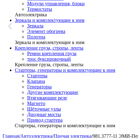
Модули управления, блоки
Термостаты
Автоэлектрика
Зеркала и комплектующие к ним
Зеркала
Элемент обогрева
Полотна
Зеркала и комплектующие к ним
Крепление груза, стропы, ленты
Ремни крепления груза
трос буксировочный
Крепление груза, стропы, ленты
Стартеры, генераторы и комплектующие к ним
Стартеры
Клапана
Генераторы
Другие комплектующие
Втягивающие реле
Магнето
Щёточные узлы
Диодные мосты
Привод стартера
Стартеры, генераторы и комплектующие к ним
Главная
/
Автоэлектрика
/
Прочая электрика
/
981.3777-11 ЭМИ-Пен