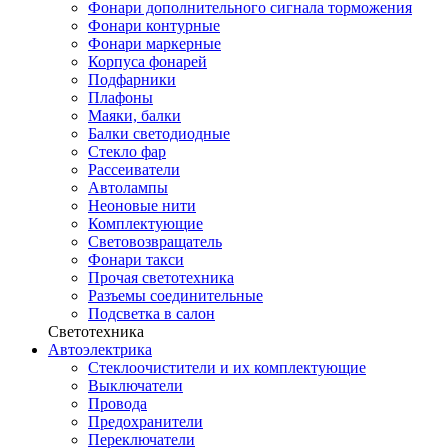
Фонари дополнительного сигнала торможения
Фонари контурные
Фонари маркерные
Корпуса фонарей
Подфарники
Плафоны
Маяки, балки
Балки светодиодные
Стекло фар
Рассеиватели
Автолампы
Неоновые нити
Комплектующие
Световозвращатель
Фонари такси
Прочая светотехника
Разъемы соединительные
Подсветка в салон
Светотехника
Автоэлектрика
Стеклоочистители и их комплектующие
Выключатели
Провода
Предохранители
Переключатели