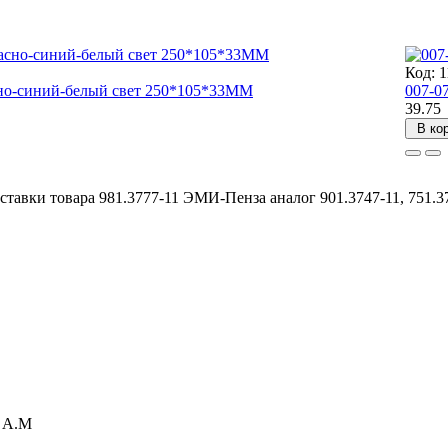
Код: 
но-синий-белый свет 250*105*33ММ
007-0
39.75
В ко
тавки товара 981.3777-11 ЭМИ-Пенза аналог 901.3747-11, 751.3
а А.М