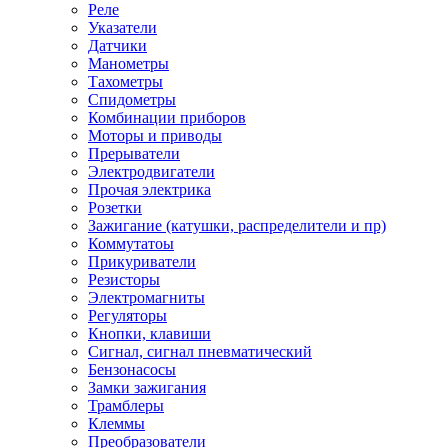
Реле
Указатели
Датчики
Манометры
Тахометры
Спидометры
Комбинации приборов
Моторы и приводы
Прерыватели
Электродвигатели
Прочая электрика
Розетки
Зажигание (катушки, распределители и пр)
Коммутатоы
Прикуриватели
Резисторы
Электромагниты
Регуляторы
Кнопки, клавиши
Сигнал, сигнал пневматический
Бензонасосы
Замки зажигания
Трамблеры
Клеммы
Преобразователи