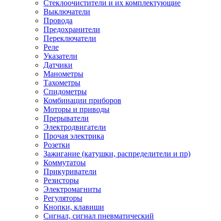
Стеклоочистители и их комплектующие
Выключатели
Провода
Предохранители
Переключатели
Реле
Указатели
Датчики
Манометры
Тахометры
Спидометры
Комбинации приборов
Моторы и приводы
Прерыватели
Электродвигатели
Прочая электрика
Розетки
Зажигание (катушки, распределители и пр)
Коммутатоы
Прикуриватели
Резисторы
Электромагниты
Регуляторы
Кнопки, клавиши
Сигнал, сигнал пневматический