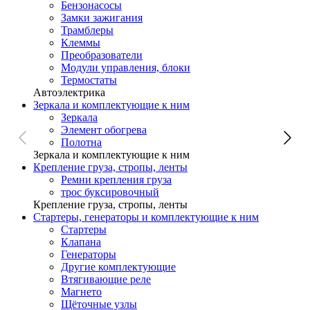
Бензонасосы
Замки зажигания
Трамблеры
Клеммы
Преобразователи
Модули управления, блоки
Термостаты
Автоэлектрика
Зеркала и комплектующие к ним
Зеркала
Элемент обогрева
Полотна
Зеркала и комплектующие к ним
Крепление груза, стропы, ленты
Ремни крепления груза
трос буксировочный
Крепление груза, стропы, ленты
Стартеры, генераторы и комплектующие к ним
Стартеры
Клапана
Генераторы
Другие комплектующие
Втягивающие реле
Магнето
Щёточные узлы