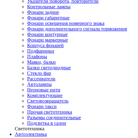
Указатели поворота, повторители
Контрольные лампы
Фонари задние
Фонари габаритные
Фонари освещения номерного знака
Фонари дополнительного сигнала торможения
Фонари контурные
Фонари маркерные
Корпуса фонарей
Подфарники
Плафоны
Маяки, балки
Балки светодиодные
Стекло фар
Рассеиватели
Автолампы
Неоновые нити
Комплектующие
Световозвращатель
Фонари такси
Прочая светотехника
Разъемы соединительные
Подсветка в салон
Светотехника
Автоэлектрика