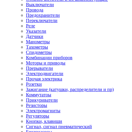
Выключатели
Провода
Предохранители
Переключатели
Реле
Указатели
Датчики
Манометры
Тахометры
Спидометры
Комбинации приборов
Моторы и приводы
Прерыватели
Электродвигатели
Прочая электрика
Розетки
Зажигание (катушки, распределители и пр)
Коммутатоы
Прикуриватели
Резисторы
Электромагниты
Регуляторы
Кнопки, клавиши
Сигнал, сигнал пневматический
Бензонасосы