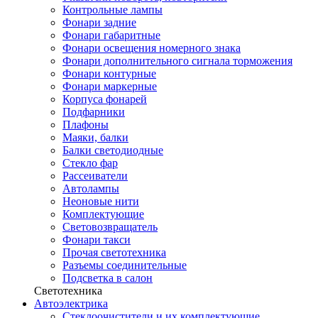
Контрольные лампы
Фонари задние
Фонари габаритные
Фонари освещения номерного знака
Фонари дополнительного сигнала торможения
Фонари контурные
Фонари маркерные
Корпуса фонарей
Подфарники
Плафоны
Маяки, балки
Балки светодиодные
Стекло фар
Рассеиватели
Автолампы
Неоновые нити
Комплектующие
Световозвращатель
Фонари такси
Прочая светотехника
Разъемы соединительные
Подсветка в салон
Светотехника
Автоэлектрика
Стеклоочистители и их комплектующие