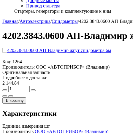
Диодные мосты
Привод стартера
Стартеры, генераторы и комплектующие к ним
Главная
/
Автоэлектрика
/
Спидометры
/
4202.3843.0600 АП-Влади
4202.3843.0600 АП-Владимир 
Код:
1264
Производитель:
ООО «АВТОПРИБОР» (Владимир)
Оригинальная запчасть
Подробнее о доставке
2 144.84
В корзину
Характеристики
Единица измерения
шт
Производитель
ООО «АВТОПРИБОР» (Владимир)