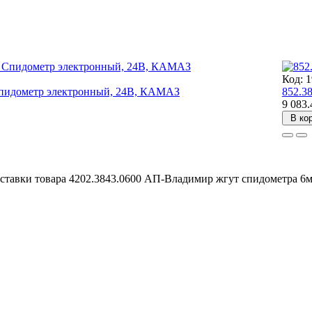
Код: 
пидометр электронный, 24В, КАМАЗ
852.3
9 083.
В ко
ставки товара 4202.3843.0600 АП-Владимир жгут спидометра 6м