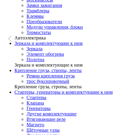
Замки зажигания
Трамблеры
Клеммы
Преобразователи
Модули управления, блоки
Термостаты
Автоэлектрика
Зеркала и комплектующие к ним
Зеркала
Элемент обогрева
Полотна
Зеркала и комплектующие к ним
Крепление груза, стропы, ленты
Ремни крепления груза
трос буксировочный
Крепление груза, стропы, ленты
Стартеры, генераторы и комплектующие к ним
Стартеры
Клапана
Генераторы
Другие комплектующие
Втягивающие реле
Магнето
Щёточные узлы