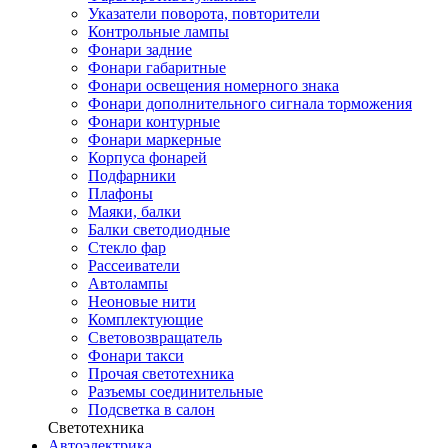
Указатели поворота, повторители
Контрольные лампы
Фонари задние
Фонари габаритные
Фонари освещения номерного знака
Фонари дополнительного сигнала торможения
Фонари контурные
Фонари маркерные
Корпуса фонарей
Подфарники
Плафоны
Маяки, балки
Балки светодиодные
Стекло фар
Рассеиватели
Автолампы
Неоновые нити
Комплектующие
Световозвращатель
Фонари такси
Прочая светотехника
Разъемы соединительные
Подсветка в салон
Светотехника
Автоэлектрика