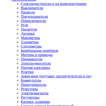
Стеклоочистители и их комплектующие
Выключатели
Провода
Предохранители
Переключатели
Реле
Указатели
Датчики
Манометры
Тахометры
Спидометры
Комбинации приборов
Моторы и приводы
Прерыватели
Электродвигатели
Прочая электрика
Розетки
Зажигание (катушки, распределители и пр)
Коммутатоы
Прикуриватели
Резисторы
Электромагниты
Регуляторы
Кнопки, клавиши
Сигнал, сигнал пневматический