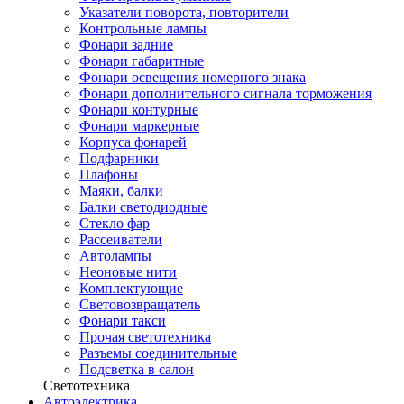
Указатели поворота, повторители
Контрольные лампы
Фонари задние
Фонари габаритные
Фонари освещения номерного знака
Фонари дополнительного сигнала торможения
Фонари контурные
Фонари маркерные
Корпуса фонарей
Подфарники
Плафоны
Маяки, балки
Балки светодиодные
Стекло фар
Рассеиватели
Автолампы
Неоновые нити
Комплектующие
Световозвращатель
Фонари такси
Прочая светотехника
Разъемы соединительные
Подсветка в салон
Светотехника
Автоэлектрика