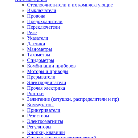
Стеклоочистители и их комплектующие
Выключатели
Провода
Предохранители
Переключатели
Реле
Указатели
Датчики
Манометры
Тахометры
Спидометры
Комбинации приборов
Моторы и приводы
Прерыватели
Электродвигатели
Прочая электрика
Розетки
Зажигание (катушки, распределители и пр)
Коммутатоы
Прикуриватели
Резисторы
Электромагниты
Регуляторы
Кнопки, клавиши
Сигнал, сигнал пневматический