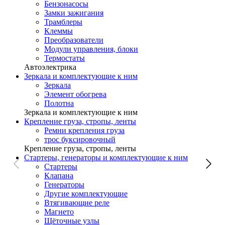
Бензонасосы
Замки зажигания
Трамблеры
Клеммы
Преобразователи
Модули управления, блоки
Термостаты
Автоэлектрика
Зеркала и комплектующие к ним
Зеркала
Элемент обогрева
Полотна
Зеркала и комплектующие к ним
Крепление груза, стропы, ленты
Ремни крепления груза
трос буксировочный
Крепление груза, стропы, ленты
Стартеры, генераторы и комплектующие к ним
Стартеры
Клапана
Генераторы
Другие комплектующие
Втягивающие реле
Магнето
Щёточные узлы