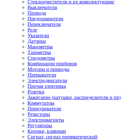
Стеклоочистители и их комплектующие
Выключатели
Провода
Предохранители
Переключатели
Реле
Указатели
Датчики
Манометры
Тахометры
Спидометры
Комбинации приборов
Моторы и приводы
Прерыватели
Электродвигатели
Прочая электрика
Розетки
Зажигание (катушки, распределители и пр)
Коммутатоы
Прикуриватели
Резисторы
Электромагниты
Регуляторы
Кнопки, клавиши
Сигнал, сигнал пневматический