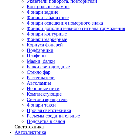
Указатели поворота, повторители
Контрольные лампы
Фонари задние
Фонари габаритные
Фонари освещения номерного знака
Фонари дополнительного сигнала торможения
Фонари контурные
Фонари маркерные
Корпуса фонарей
Подфарники
Плафоны
Маяки, балки
Балки светодиодные
Стекло фар
Рассеиватели
Автолампы
Неоновые нити
Комплектующие
Световозвращатель
Фонари такси
Прочая светотехника
Разъемы соединительные
Подсветка в салон
Светотехника
Автоэлектрика