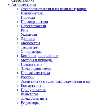
Светотехника
Автоэлектрика
Стеклоочистители и их комплектующие
Выключатели
Провода
Предохранители
Переключатели
Реле
Указатели
Датчики
Манометры
Тахометры
Спидометры
Комбинации приборов
Моторы и приводы
Прерыватели
Электродвигатели
Прочая электрика
Розетки
Зажигание (катушки, распределители и пр)
Коммутатоы
Прикуриватели
Резисторы
Электромагниты
Регуляторы