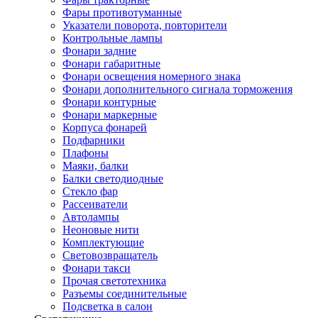
Фары противотуманные
Указатели поворота, повторители
Контрольные лампы
Фонари задние
Фонари габаритные
Фонари освещения номерного знака
Фонари дополнительного сигнала торможения
Фонари контурные
Фонари маркерные
Корпуса фонарей
Подфарники
Плафоны
Маяки, балки
Балки светодиодные
Стекло фар
Рассеиватели
Автолампы
Неоновые нити
Комплектующие
Световозвращатель
Фонари такси
Прочая светотехника
Разъемы соединительные
Подсветка в салон