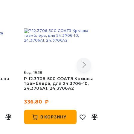
Код: 1938
Код: 3826
ышка
Р 12.3706-500 СОАТЭ Крышка
Р 32.370
трамблера, для 24.3706-10,
трамблера
24.3706А1, 24.3706А2
конт
336.80
214.93
В КОРЗИНУ
В 