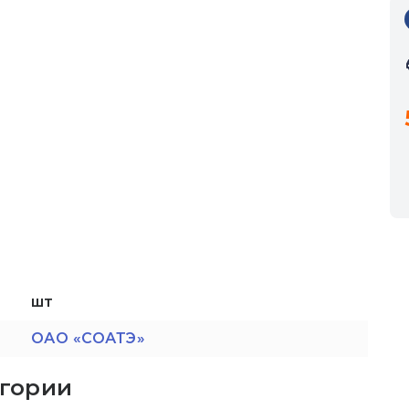
шт
ОАО «СОАТЭ»
егории