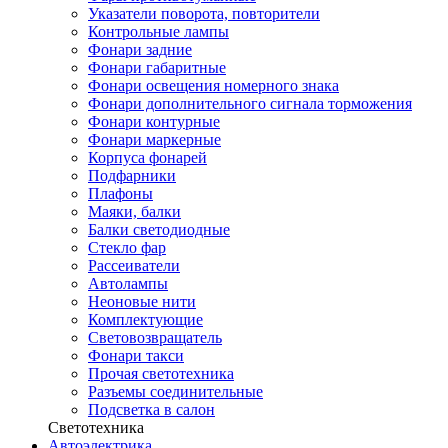
Указатели поворота, повторители
Контрольные лампы
Фонари задние
Фонари габаритные
Фонари освещения номерного знака
Фонари дополнительного сигнала торможения
Фонари контурные
Фонари маркерные
Корпуса фонарей
Подфарники
Плафоны
Маяки, балки
Балки светодиодные
Стекло фар
Рассеиватели
Автолампы
Неоновые нити
Комплектующие
Световозвращатель
Фонари такси
Прочая светотехника
Разъемы соединительные
Подсветка в салон
Светотехника
Автоэлектрика