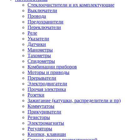
Стеклоочистители и их комплектующие
Выключатели
Провода
Предохранители
Переключатели
Реле
Указатели
Датчики
Манометры
Тахометры
Спидометры
Комбинации приборов
Моторы и приводы
Прерыватели
Электродвигатели
Прочая электрика
Розетки
Зажигание (катушки, распределители и пр)
Коммутатоы
Прикуриватели
Резисторы
Электромагниты
Регуляторы
Кнопки, клавиши
Сигнал, сигнал пневматический