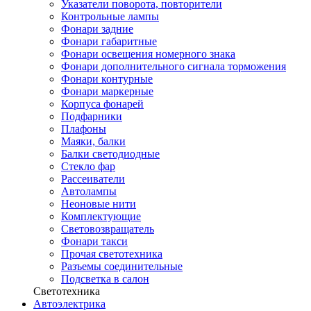
Указатели поворота, повторители
Контрольные лампы
Фонари задние
Фонари габаритные
Фонари освещения номерного знака
Фонари дополнительного сигнала торможения
Фонари контурные
Фонари маркерные
Корпуса фонарей
Подфарники
Плафоны
Маяки, балки
Балки светодиодные
Стекло фар
Рассеиватели
Автолампы
Неоновые нити
Комплектующие
Световозвращатель
Фонари такси
Прочая светотехника
Разъемы соединительные
Подсветка в салон
Светотехника
Автоэлектрика