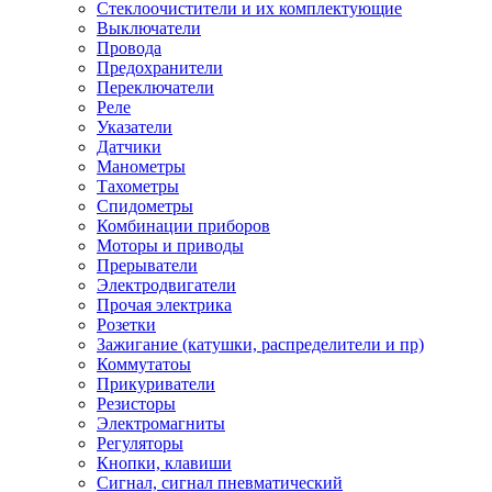
Стеклоочистители и их комплектующие
Выключатели
Провода
Предохранители
Переключатели
Реле
Указатели
Датчики
Манометры
Тахометры
Спидометры
Комбинации приборов
Моторы и приводы
Прерыватели
Электродвигатели
Прочая электрика
Розетки
Зажигание (катушки, распределители и пр)
Коммутатоы
Прикуриватели
Резисторы
Электромагниты
Регуляторы
Кнопки, клавиши
Сигнал, сигнал пневматический