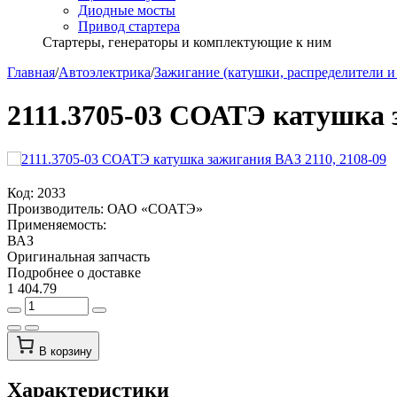
Диодные мосты
Привод стартера
Стартеры, генераторы и комплектующие к ним
Главная
/
Автоэлектрика
/
Зажигание (катушки, распределители и
2111.3705-03 СОАТЭ катушка з
Код:
2033
Производитель:
ОАО «СОАТЭ»
Применяемость:
ВАЗ
Оригинальная запчасть
Подробнее о доставке
1 404.79
В корзину
Характеристики