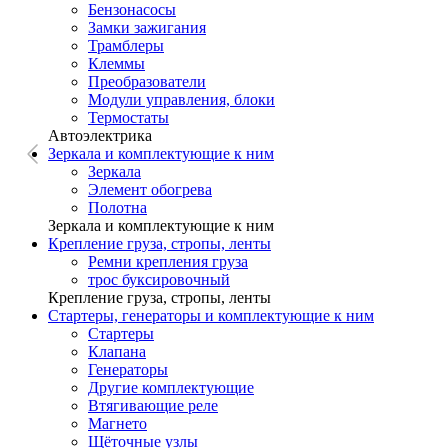
Бензонасосы
Замки зажигания
Трамблеры
Клеммы
Преобразователи
Модули управления, блоки
Термостаты
Автоэлектрика
Зеркала и комплектующие к ним
Зеркала
Элемент обогрева
Полотна
Зеркала и комплектующие к ним
Крепление груза, стропы, ленты
Ремни крепления груза
трос буксировочный
Крепление груза, стропы, ленты
Стартеры, генераторы и комплектующие к ним
Стартеры
Клапана
Генераторы
Другие комплектующие
Втягивающие реле
Магнето
Щёточные узлы