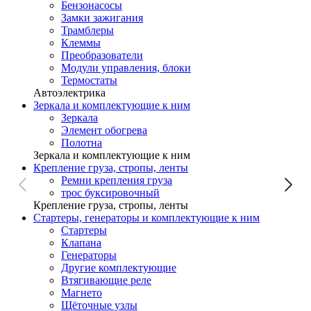
Бензонасосы
Замки зажигания
Трамблеры
Клеммы
Преобразователи
Модули управления, блоки
Термостаты
Автоэлектрика
Зеркала и комплектующие к ним
Зеркала
Элемент обогрева
Полотна
Зеркала и комплектующие к ним
Крепление груза, стропы, ленты
Ремни крепления груза
трос буксировочный
Крепление груза, стропы, ленты
Стартеры, генераторы и комплектующие к ним
Стартеры
Клапана
Генераторы
Другие комплектующие
Втягивающие реле
Магнето
Щёточные узлы