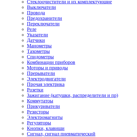
Стеклоочистители и их комплектующие
Выключатели
Провода
Предохранители
Переключатели
Реле
Указатели
Датчики
Манометры
Тахометры
Спидометры
Комбинации приборов
Моторы и приводы
Прерыватели
Электродвигатели
Прочая электрика
Розетки
Зажигание (катушки, распределители и пр)
Коммутатоы
Прикуриватели
Резисторы
Электромагниты
Регуляторы
Кнопки, клавиши
Сигнал, сигнал пневматический