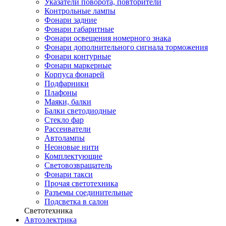
Указатели поворота, повторители
Контрольные лампы
Фонари задние
Фонари габаритные
Фонари освещения номерного знака
Фонари дополнительного сигнала торможения
Фонари контурные
Фонари маркерные
Корпуса фонарей
Подфарники
Плафоны
Маяки, балки
Балки светодиодные
Стекло фар
Рассеиватели
Автолампы
Неоновые нити
Комплектующие
Световозвращатель
Фонари такси
Прочая светотехника
Разъемы соединительные
Подсветка в салон
Светотехника
Автоэлектрика