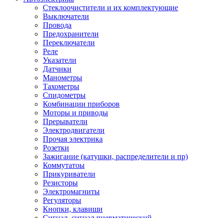
Стеклоочистители и их комплектующие
Выключатели
Провода
Предохранители
Переключатели
Реле
Указатели
Датчики
Манометры
Тахометры
Спидометры
Комбинации приборов
Моторы и приводы
Прерыватели
Электродвигатели
Прочая электрика
Розетки
Зажигание (катушки, распределители и пр)
Коммутатоы
Прикуриватели
Резисторы
Электромагниты
Регуляторы
Кнопки, клавиши
Сигнал, сигнал пневматический