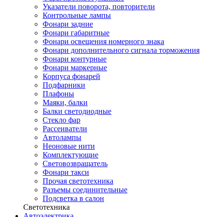
Указатели поворота, повторители
Контрольные лампы
Фонари задние
Фонари габаритные
Фонари освещения номерного знака
Фонари дополнительного сигнала торможения
Фонари контурные
Фонари маркерные
Корпуса фонарей
Подфарники
Плафоны
Маяки, балки
Балки светодиодные
Стекло фар
Рассеиватели
Автолампы
Неоновые нити
Комплектующие
Световозвращатель
Фонари такси
Прочая светотехника
Разъемы соединительные
Подсветка в салон
Светотехника
Автоэлектрика