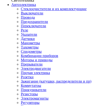
Светотехника
Автоэлектрика
Стеклоочистители и их комплектующие
Выключатели
Провода
Предохранители
Переключатели
Реле
Указатели
Датчики
Манометры
Тахометры
Спидометры
Комбинации приборов
Моторы и приводы
Прерыватели
Электродвигатели
Прочая электрика
Розетки
Зажигание (катушки, распределители и пр)
Коммутатоы
Прикуриватели
Резисторы
Электромагниты
Регуляторы