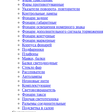
Фары противотуманные
Указатели поворота, повторители
Контрольные лампы
Фонари задние
Фонари габаритные
Фонари освещения номерного знака
Фонари дополнительного сигнала торможения
Фонари контурные
Фонари маркерные
Корпуса фонарей
Подфарники
Плафоны
Маяки, балки
Балки светодиодные
Стекло фар
Рассеиватели
Автолампы
Неоновые нити
Комплектующие
Световозвращатель
Фонари такси
Прочая светотехника
Разъемы соединительные
Подсветка в салон