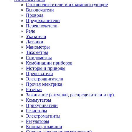
Стеклоочистители и их комплектующие
Выключатели
Провода
Предохранители
Переключатели
Реле
Указатели
Датчики
Манометры
Тахометры
Спидометры
Комбинации приборов
Моторы и приводы
Прерыватели
Электродвигатели
Прочая электрика
Розетки
Зажигание (катушки, распределители и пр)
Коммутатоы
Прикуриватели
Резисторы
Электромагниты
Регуляторы
Кнопки, клавиши
Сигнал, сигнал пневматический