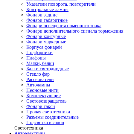
Указатели поворота, повторители
Контрольные лампы
Фонари задние
Фонари габаритные
Фонари освещения номерного знака
Фонари дополнительного сигнала торможения
Фонари контурные
Фонари маркерные
Корпуса фонарей
Подфарники
Плафоны
Маяки, балки
Балки светодиодные
Стекло фар
Рассеиватели
Автолампы
Неоновые нити
Комплектующие
Световозвращатель
Фонари такси
Прочая светотехника
Разъемы соединительные
Подсветка в салон
Светотехника
Автоэлектрика