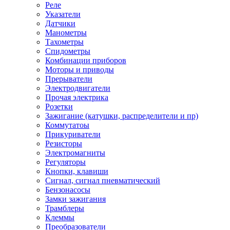
Реле
Указатели
Датчики
Манометры
Тахометры
Спидометры
Комбинации приборов
Моторы и приводы
Прерыватели
Электродвигатели
Прочая электрика
Розетки
Зажигание (катушки, распределители и пр)
Коммутатоы
Прикуриватели
Резисторы
Электромагниты
Регуляторы
Кнопки, клавиши
Сигнал, сигнал пневматический
Бензонасосы
Замки зажигания
Трамблеры
Клеммы
Преобразователи