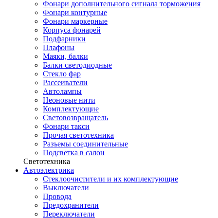
Фонари дополнительного сигнала торможения
Фонари контурные
Фонари маркерные
Корпуса фонарей
Подфарники
Плафоны
Маяки, балки
Балки светодиодные
Стекло фар
Рассеиватели
Автолампы
Неоновые нити
Комплектующие
Световозвращатель
Фонари такси
Прочая светотехника
Разъемы соединительные
Подсветка в салон
Светотехника
Автоэлектрика
Стеклоочистители и их комплектующие
Выключатели
Провода
Предохранители
Переключатели