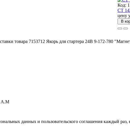
Код: 
СТ 14
цену 
В ко
тавки товара 7153712 Якорь для стартера 24В 9-172-780 "Магне
а А.М
нальных данных и пользовательского соглашения каждый раз, к