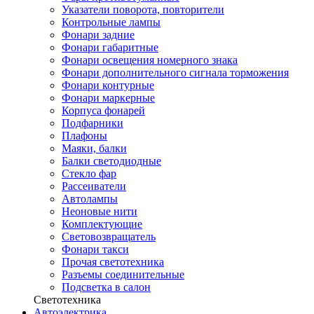
Указатели поворота, повторители
Контрольные лампы
Фонари задние
Фонари габаритные
Фонари освещения номерного знака
Фонари дополнительного сигнала торможения
Фонари контурные
Фонари маркерные
Корпуса фонарей
Подфарники
Плафоны
Маяки, балки
Балки светодиодные
Стекло фар
Рассеиватели
Автолампы
Неоновые нити
Комплектующие
Световозвращатель
Фонари такси
Прочая светотехника
Разъемы соединительные
Подсветка в салон
Светотехника
Автоэлектрика