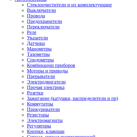
Стеклоочистители и их комплектующие
Выключатели
Провода
Предохранители
Переключатели
Реле
Указатели
Датчики
Манометры
Тахометры
Спидометры
Комбинации приборов
Моторы и приводы
Прерыватели
Электродвигатели
Прочая электрика
Розетки
Зажигание (катушки, распределители и пр)
Коммутатоы
Прикуриватели
Резисторы
Электромагниты
Регуляторы
Кнопки, клавиши
Сигнал, сигнал пневматический