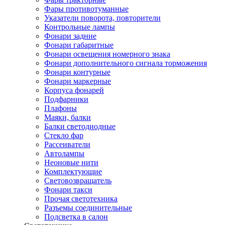
Фары противотуманные
Указатели поворота, повторители
Контрольные лампы
Фонари задние
Фонари габаритные
Фонари освещения номерного знака
Фонари дополнительного сигнала торможения
Фонари контурные
Фонари маркерные
Корпуса фонарей
Подфарники
Плафоны
Маяки, балки
Балки светодиодные
Стекло фар
Рассеиватели
Автолампы
Неоновые нити
Комплектующие
Световозвращатель
Фонари такси
Прочая светотехника
Разъемы соединительные
Подсветка в салон