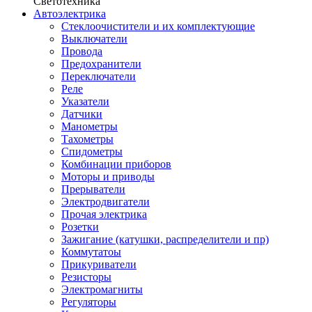
Светотехника
Автоэлектрика
Стеклоочистители и их комплектующие
Выключатели
Провода
Предохранители
Переключатели
Реле
Указатели
Датчики
Манометры
Тахометры
Спидометры
Комбинации приборов
Моторы и приводы
Прерыватели
Электродвигатели
Прочая электрика
Розетки
Зажигание (катушки, распределители и пр)
Коммутатоы
Прикуриватели
Резисторы
Электромагниты
Регуляторы