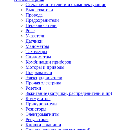
Стеклоочистители и их комплектующие
Выключатели
Провода
Предохранители
Переключатели
Реле
Указатели
Датчики
Манометры
Тахометры
Спидометры
Комбинации приборов
Моторы и приводы
Прерыватели
Электродвигатели
Прочая электрика
Розетки
Зажигание (катушки, распределители и пр)
Коммутатоы
Прикуриватели
Резисторы
Электромагниты
Регуляторы
Кнопки, клавиши
Сигнал, сигнал пневматический