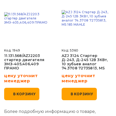
Код: 1949
Код: 5360
11.131.568/AZJ2203
AZJ 3124 Стартер
стартер двигателя
Д-243, Д-245 12В 3КВт,
ЗМЗ-405,406,409
10 зубьев аналог
ПРАМО
74.3708 72735813, MS
185 MAHLE "Искра-
цену уточнит
цену уточнит
Гродн
менеджер
менеджер
В КОРЗИНУ
В КОРЗИНУ
Более подробную информацию о товаре,