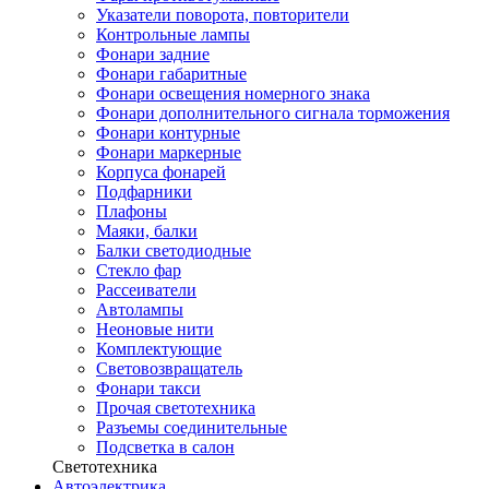
Указатели поворота, повторители
Контрольные лампы
Фонари задние
Фонари габаритные
Фонари освещения номерного знака
Фонари дополнительного сигнала торможения
Фонари контурные
Фонари маркерные
Корпуса фонарей
Подфарники
Плафоны
Маяки, балки
Балки светодиодные
Стекло фар
Рассеиватели
Автолампы
Неоновые нити
Комплектующие
Световозвращатель
Фонари такси
Прочая светотехника
Разъемы соединительные
Подсветка в салон
Светотехника
Автоэлектрика