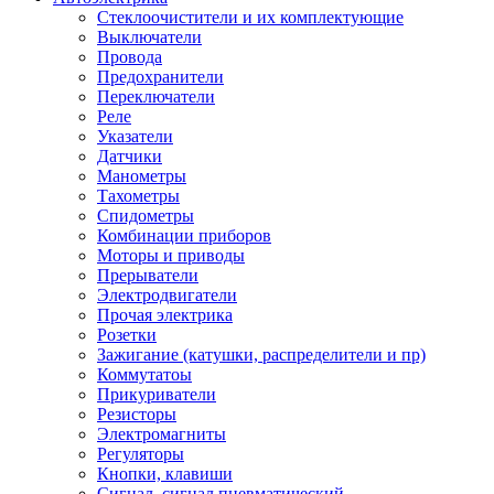
Стеклоочистители и их комплектующие
Выключатели
Провода
Предохранители
Переключатели
Реле
Указатели
Датчики
Манометры
Тахометры
Спидометры
Комбинации приборов
Моторы и приводы
Прерыватели
Электродвигатели
Прочая электрика
Розетки
Зажигание (катушки, распределители и пр)
Коммутатоы
Прикуриватели
Резисторы
Электромагниты
Регуляторы
Кнопки, клавиши
Сигнал, сигнал пневматический