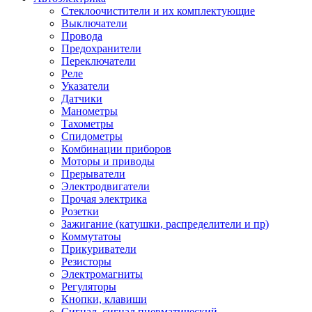
Стеклоочистители и их комплектующие
Выключатели
Провода
Предохранители
Переключатели
Реле
Указатели
Датчики
Манометры
Тахометры
Спидометры
Комбинации приборов
Моторы и приводы
Прерыватели
Электродвигатели
Прочая электрика
Розетки
Зажигание (катушки, распределители и пр)
Коммутатоы
Прикуриватели
Резисторы
Электромагниты
Регуляторы
Кнопки, клавиши
Сигнал, сигнал пневматический