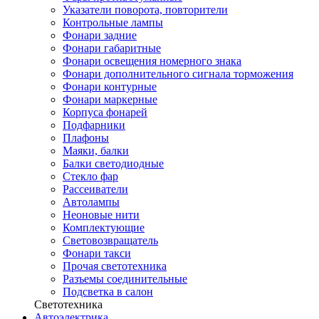
Указатели поворота, повторители
Контрольные лампы
Фонари задние
Фонари габаритные
Фонари освещения номерного знака
Фонари дополнительного сигнала торможения
Фонари контурные
Фонари маркерные
Корпуса фонарей
Подфарники
Плафоны
Маяки, балки
Балки светодиодные
Стекло фар
Рассеиватели
Автолампы
Неоновые нити
Комплектующие
Световозвращатель
Фонари такси
Прочая светотехника
Разъемы соединительные
Подсветка в салон
Светотехника
Автоэлектрика