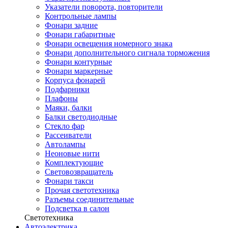
Указатели поворота, повторители
Контрольные лампы
Фонари задние
Фонари габаритные
Фонари освещения номерного знака
Фонари дополнительного сигнала торможения
Фонари контурные
Фонари маркерные
Корпуса фонарей
Подфарники
Плафоны
Маяки, балки
Балки светодиодные
Стекло фар
Рассеиватели
Автолампы
Неоновые нити
Комплектующие
Световозвращатель
Фонари такси
Прочая светотехника
Разъемы соединительные
Подсветка в салон
Светотехника
Автоэлектрика