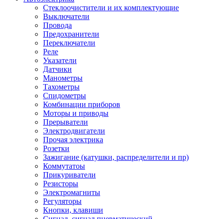
Стеклоочистители и их комплектующие
Выключатели
Провода
Предохранители
Переключатели
Реле
Указатели
Датчики
Манометры
Тахометры
Спидометры
Комбинации приборов
Моторы и приводы
Прерыватели
Электродвигатели
Прочая электрика
Розетки
Зажигание (катушки, распределители и пр)
Коммутатоы
Прикуриватели
Резисторы
Электромагниты
Регуляторы
Кнопки, клавиши
Сигнал, сигнал пневматический