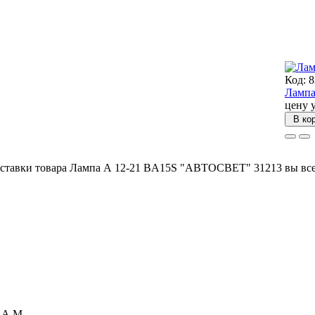
Код: 
Лампа
цену 
В ко
оставки товара Лампа А 12-21 BA15S "АВТОСВЕТ" 31213 вы все
а А.М