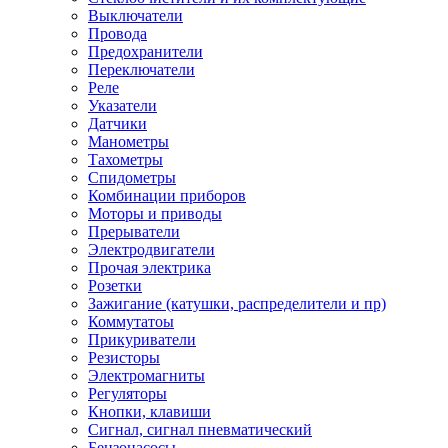
Выключатели
Провода
Предохранители
Переключатели
Реле
Указатели
Датчики
Манометры
Тахометры
Спидометры
Комбинации приборов
Моторы и приводы
Прерыватели
Электродвигатели
Прочая электрика
Розетки
Зажигание (катушки, распределители и пр)
Коммутатоы
Прикуриватели
Резисторы
Электромагниты
Регуляторы
Кнопки, клавиши
Сигнал, сигнал пневматический
Бензонасосы