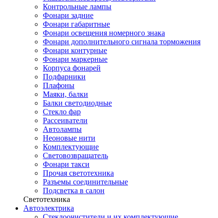
Контрольные лампы
Фонари задние
Фонари габаритные
Фонари освещения номерного знака
Фонари дополнительного сигнала торможения
Фонари контурные
Фонари маркерные
Корпуса фонарей
Подфарники
Плафоны
Маяки, балки
Балки светодиодные
Стекло фар
Рассеиватели
Автолампы
Неоновые нити
Комплектующие
Световозвращатель
Фонари такси
Прочая светотехника
Разъемы соединительные
Подсветка в салон
Светотехника
Автоэлектрика
Стеклоочистители и их комплектующие