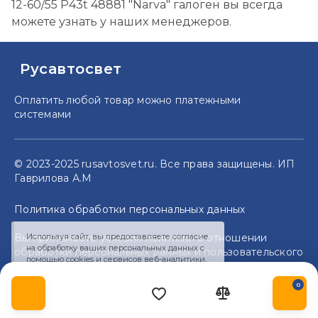
12-60/55 P43t 48881 "Narva" галоген вы всегда
можете узнать у наших менеджеров.
Русавтосвет
Оплатить любой товар можно
платежными
системами
© 2023-2025 rusavtosvet.ru. Все права защищены. ИП
Гаврилова А.М
Политика обработки персональных данных
Вы принимаете условия политики в отношении
Используя сайт, вы предоставляете согласие
на обработку ваших персональных данных с
обработки персональных данных и пользовательского
помощью cookies и сервисов веб-аналитики.
соглашения каждый раз, когда оставляете свои
Политика обработки персональных данных
данные в любой форме обратной связи на сайте
0
Согласен