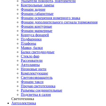
Указатели поворота, повторители
Контрольные лампы
Фонари задние
Фонари габаритные
Фонари освещения номерного знака
Фонари дополнительного сигнала торможения
Фонари контурные
Фонари маркерные
Корпуса фонарей
Подфарники
Плафоны
Маяки, балки
Балки светодиодные
Стекло фар
Рассеиватели
Автолампы
Неоновые нити
Комплектующие
Световозвращатель
Фонари такси
Прочая светотехника
Разъемы соединительные
Подсветка в салон
Светотехника
Автоэлектрика