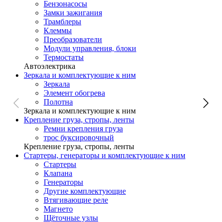
Бензонасосы
Замки зажигания
Трамблеры
Клеммы
Преобразователи
Модули управления, блоки
Термостаты
Автоэлектрика
Зеркала и комплектующие к ним
Зеркала
Элемент обогрева
Полотна
Зеркала и комплектующие к ним
Крепление груза, стропы, ленты
Ремни крепления груза
трос буксировочный
Крепление груза, стропы, ленты
Стартеры, генераторы и комплектующие к ним
Стартеры
Клапана
Генераторы
Другие комплектующие
Втягивающие реле
Магнето
Щёточные узлы