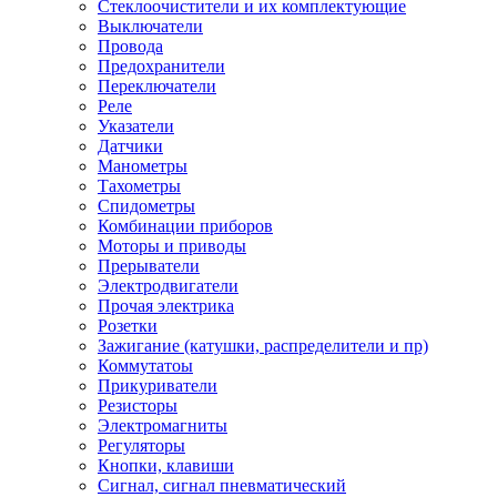
Стеклоочистители и их комплектующие
Выключатели
Провода
Предохранители
Переключатели
Реле
Указатели
Датчики
Манометры
Тахометры
Спидометры
Комбинации приборов
Моторы и приводы
Прерыватели
Электродвигатели
Прочая электрика
Розетки
Зажигание (катушки, распределители и пр)
Коммутатоы
Прикуриватели
Резисторы
Электромагниты
Регуляторы
Кнопки, клавиши
Сигнал, сигнал пневматический