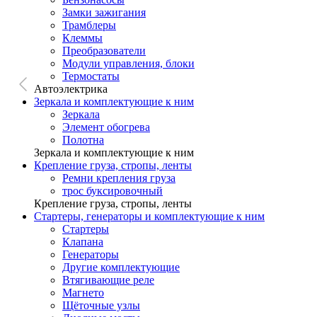
Замки зажигания
Трамблеры
Клеммы
Преобразователи
Модули управления, блоки
Термостаты
Автоэлектрика
Зеркала и комплектующие к ним
Зеркала
Элемент обогрева
Полотна
Зеркала и комплектующие к ним
Крепление груза, стропы, ленты
Ремни крепления груза
трос буксировочный
Крепление груза, стропы, ленты
Стартеры, генераторы и комплектующие к ним
Стартеры
Клапана
Генераторы
Другие комплектующие
Втягивающие реле
Магнето
Щёточные узлы