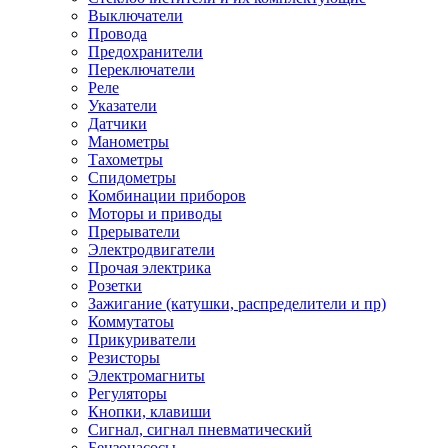
Выключатели
Провода
Предохранители
Переключатели
Реле
Указатели
Датчики
Манометры
Тахометры
Спидометры
Комбинации приборов
Моторы и приводы
Прерыватели
Электродвигатели
Прочая электрика
Розетки
Зажигание (катушки, распределители и пр)
Коммутатоы
Прикуриватели
Резисторы
Электромагниты
Регуляторы
Кнопки, клавиши
Сигнал, сигнал пневматический
Бензонасосы