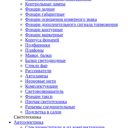
Контрольные лампы
Фонари задние
Фонари габаритные
Фонари освещения номерного знака
Фонари дополнительного сигнала торможения
Фонари контурные
Фонари маркерные
Корпуса фонарей
Подфарники
Плафоны
Маяки, балки
Балки светодиодные
Стекло фар
Рассеиватели
Автолампы
Неоновые нити
Комплектующие
Световозвращатель
Фонари такси
Прочая светотехника
Разъемы соединительные
Подсветка в салон
Светотехника
Автоэлектрика
Стеклоочистители и их комплектующие