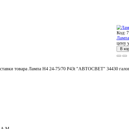
Код: 
Лампа
цену 
В ко
ставки товара Лампа Н4 24-75/70 P43t "АВТОСВЕТ" 34430 галог
а А.М