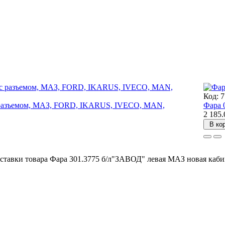
Код: 
 с разъемом, МАЗ, FORD, IKARUS, IVECO, MAN,
Фара 
2 185.
В ко
ставки товара Фара 301.3775 б/л"ЗАВОД" левая МАЗ новая каби