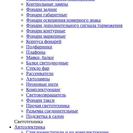
Контрольные лампы
Фонари задние
Фонари габаритные
Фонари освещения номерного знака
Фонари дополнительного сигнала торможения
Фонари контурные
Фонари маркерные
Корпуса фонарей
Подфарники
Плафоны
Маяки, балки
Балки светодиодные
Стекло фар
Рассеиватели
Автолампы
Неоновые нити
Комплектующие
Световозвращатель
Фонари такси
Прочая светотехника
Разъемы соединительные
Подсветка в салон
Светотехника
Автоэлектрика
Стеклоочистители и их комплектующие