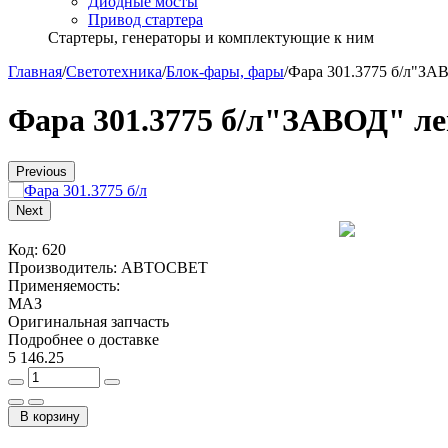
Диодные мосты
Привод стартера
Стартеры, генераторы и комплектующие к ним
Главная
/
Светотехника
/
Блок-фары, фары
/
Фара 301.3775 б/л"ЗА
Фара 301.3775 б/л"ЗАВОД" л
Previous
Next
Код:
620
Производитель:
АВТОСВЕТ
Применяемость:
МАЗ
Оригинальная запчасть
Подробнее о доставке
5 146.25
В корзину