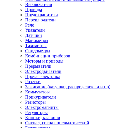
Выключатели
Провода
Предохранители
Переключатели
Реле
Указатели
Датчики
Манометры
Тахометры
Спидометры
Комбинации приборов
Моторы и приводы
Прерыватели
Электродвигатели
Прочая электрика
Розетки
Зажигание (катушки, распределители и пр)
Коммутатоы
Прикуриватели
Резисторы
Электромагниты
Регуляторы
Кнопки, клавиши
Сигнал, сигнал пневматический
Бензонасосы