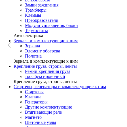
Замки зажигания
Трамблеры
Клеммы
Преобразователи
Модули управления, блоки
Термостаты
Автоэлектрика
Зеркала и комплектующие к ним
Зеркала
Элемент обогрева
Полотна
Зеркала и комплектующие к ним
Крепление груза, стропы, ленты
Ремни крепления груза
трос буксировочный
Крепление груза, стропы, ленты
Стартеры, генераторы и комплектующие к ним
Стартеры
Клапана
Генераторы
Другие комплектующие
Втягивающие реле
Магнето
Щёточные узлы