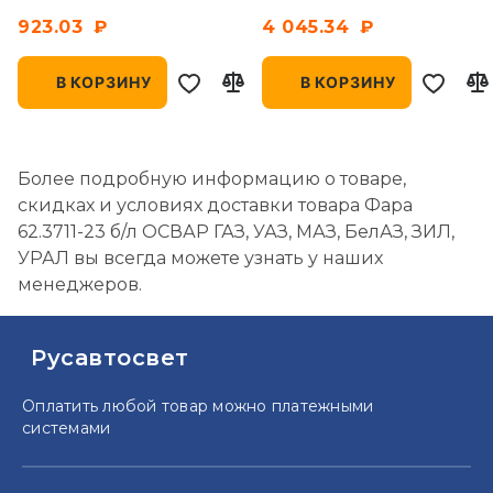
042-001/-007, 1BL 247
923.03
4 045.34
04
В КОРЗИНУ
В КОРЗИНУ
Более подробную информацию о товаре,
скидках и условиях доставки товара Фара
62.3711-23 б/л ОСВАР ГАЗ, УАЗ, МАЗ, БелАЗ, ЗИЛ,
УРАЛ вы всегда можете узнать у наших
менеджеров.
Русавтосвет
Оплатить любой товар можно
платежными
системами