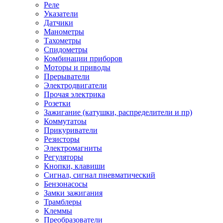
Реле
Указатели
Датчики
Манометры
Тахометры
Спидометры
Комбинации приборов
Моторы и приводы
Прерыватели
Электродвигатели
Прочая электрика
Розетки
Зажигание (катушки, распределители и пр)
Коммутатоы
Прикуриватели
Резисторы
Электромагниты
Регуляторы
Кнопки, клавиши
Сигнал, сигнал пневматический
Бензонасосы
Замки зажигания
Трамблеры
Клеммы
Преобразователи