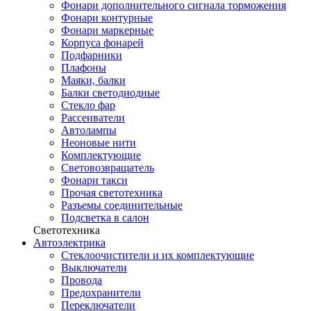
Фонари дополнительного сигнала торможения
Фонари контурные
Фонари маркерные
Корпуса фонарей
Подфарники
Плафоны
Маяки, балки
Балки светодиодные
Стекло фар
Рассеиватели
Автолампы
Неоновые нити
Комплектующие
Световозвращатель
Фонари такси
Прочая светотехника
Разъемы соединительные
Подсветка в салон
Светотехника
Автоэлектрика
Стеклоочистители и их комплектующие
Выключатели
Провода
Предохранители
Переключатели