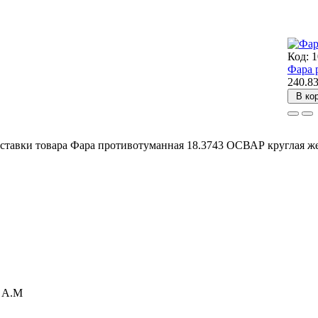
Код: 
Фара 
240.8
В ко
ставки товара Фара противотуманная 18.3743 ОСВАР круглая же
а А.М