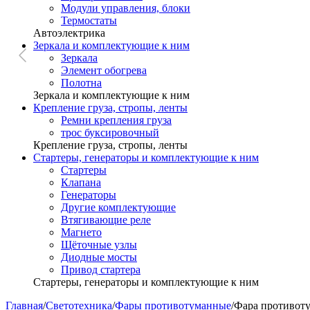
Модули управления, блоки
Термостаты
Автоэлектрика
Зеркала и комплектующие к ним
Зеркала
Элемент обогрева
Полотна
Зеркала и комплектующие к ним
Крепление груза, стропы, ленты
Ремни крепления груза
трос буксировочный
Крепление груза, стропы, ленты
Стартеры, генераторы и комплектующие к ним
Стартеры
Клапана
Генераторы
Другие комплектующие
Втягивающие реле
Магнето
Щёточные узлы
Диодные мосты
Привод стартера
Стартеры, генераторы и комплектующие к ним
Главная
/
Светотехника
/
Фары противотуманные
/
Фара противоту