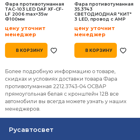
Фара противотуманная
Фара противотуманная
ТАС-103 LED DAF XF-CF-
35.3743
LF 2006 max=35w
СВЕТОДИОДНАЯ "КИТ"
Ф100мм
3 LED, провод с АМР
разъемом, Камаз
цену уточнит
цену уточнит
рестайлинговая
кабина
менеджер
менеджер
В КОРЗИНУ
В КОРЗИНУ
Более подробную информацию о товаре,
скидках и условиях доставки товара Фара
противотуманная 2212.3743-04 ОСВАР
прямоугольная белая с кронштейн 12В все
автомобили вы всегда можете узнать у наших
менеджеров.
Русавтосвет