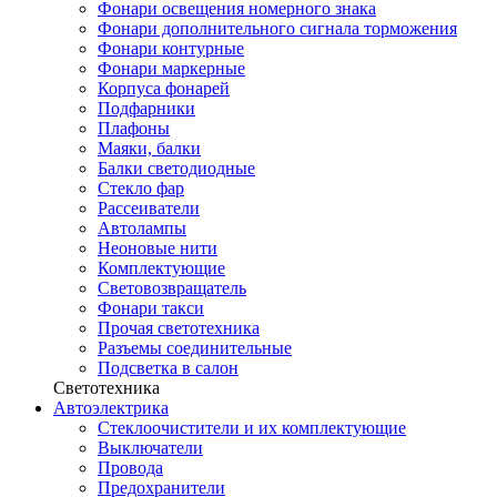
Фонари освещения номерного знака
Фонари дополнительного сигнала торможения
Фонари контурные
Фонари маркерные
Корпуса фонарей
Подфарники
Плафоны
Маяки, балки
Балки светодиодные
Стекло фар
Рассеиватели
Автолампы
Неоновые нити
Комплектующие
Световозвращатель
Фонари такси
Прочая светотехника
Разъемы соединительные
Подсветка в салон
Светотехника
Автоэлектрика
Стеклоочистители и их комплектующие
Выключатели
Провода
Предохранители