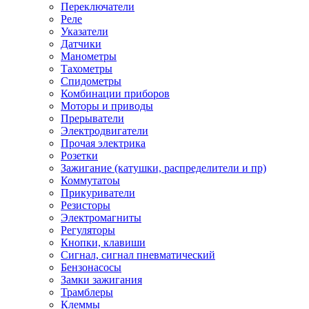
Переключатели
Реле
Указатели
Датчики
Манометры
Тахометры
Спидометры
Комбинации приборов
Моторы и приводы
Прерыватели
Электродвигатели
Прочая электрика
Розетки
Зажигание (катушки, распределители и пр)
Коммутатоы
Прикуриватели
Резисторы
Электромагниты
Регуляторы
Кнопки, клавиши
Сигнал, сигнал пневматический
Бензонасосы
Замки зажигания
Трамблеры
Клеммы