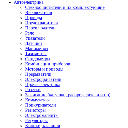
Автоэлектрика
Стеклоочистители и их комплектующие
Выключатели
Провода
Предохранители
Переключатели
Реле
Указатели
Датчики
Манометры
Тахометры
Спидометры
Комбинации приборов
Моторы и приводы
Прерыватели
Электродвигатели
Прочая электрика
Розетки
Зажигание (катушки, распределители и пр)
Коммутатоы
Прикуриватели
Резисторы
Электромагниты
Регуляторы
Кнопки, клавиши