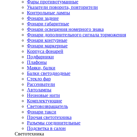
Фары противотуманные
Указатели поворота, повторители
Контрольные лампы
Фонари задние
Фонари габаритные
Фонари освещения номерного знака
Фонари дополнительного сигнала торможения
Фонари контурные
Фонари маркерные
Корпуса фонарей
Подфарники
Плафоны
Маяки, балки
Балки светодиодные
Стекло фар
Рассеиватели
Автолампы
Неоновые нити
Комплектующие
Световозвращатель
Фонари такси
Прочая светотехника
Разъемы соединительные
Подсветка в салон
Светотехника