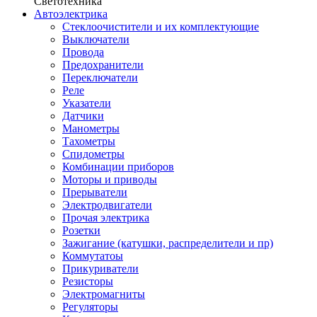
Светотехника
Автоэлектрика
Стеклоочистители и их комплектующие
Выключатели
Провода
Предохранители
Переключатели
Реле
Указатели
Датчики
Манометры
Тахометры
Спидометры
Комбинации приборов
Моторы и приводы
Прерыватели
Электродвигатели
Прочая электрика
Розетки
Зажигание (катушки, распределители и пр)
Коммутатоы
Прикуриватели
Резисторы
Электромагниты
Регуляторы