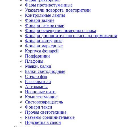
Фары противотуманные
Указатели поворота, повторители
Контрольные лампы
Фонари задние
Фонари габаритные
Фонари освещения номерного знака
Фонари дополнительного сигнала торможения
Фонари контурные
Фонари маркерные
Корпуса фонарей
Подфарники
Плафоны
Маяки, балки
Балки светодиодные
Стекло фар
Рассеиватели
Автолампы
Неоновые нити
Комплектующие
Световозвращатель
Фонари такси
Прочая светотехника
Разъемы соединительные
Подсветка в салон